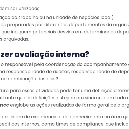
em ser utilizadas:
stação do trabalho ou na unidade de negócios local);
os preparados por diferentes departamentos da organi
a que indiquem potenciais desvios em determinados dep
s arquivadas.
zer avaliação interna?
ar o responsável pela coordenação do acompanhamento e
uma responsabilidade do auditor, responsabilidade do de
uma combinação dos dois?
ura para essas atividades pode ter uma definição diferen
rtante que as definições estejam em sincronia em toda a
ance
englobe as ações realizadas de forma geral pela org
precisam de experiência e de conhecimento na área qu
cíficos internos, como times de compliance, que inclua