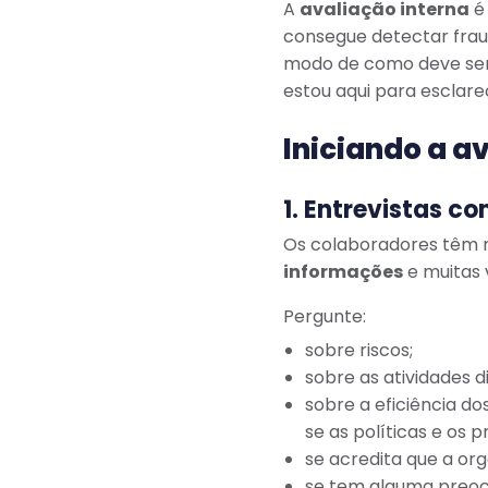
A
avaliação interna
é 
consegue detectar fraude
modo de como deve ser 
estou aqui para esclare
Iniciando a a
1. Entrevistas c
Os colaboradores têm 
informações
e muitas 
Pergunte:
sobre riscos;
sobre as atividades di
sobre a eficiência d
se as políticas e os 
se acredita que a org
se tem alguma preoc