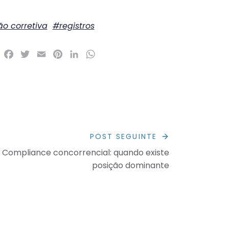
o corretiva
#registros
Facebook
Twitter
Email
Pinterest
LinkedIn
WhatsApp
POST SEGUINTE
Compliance concorrencial: quando existe
posição dominante