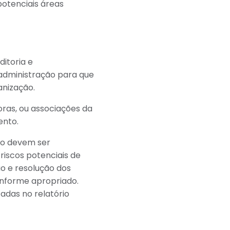
otenciais áreas
ditoria e
administração para que
anização.
ras, ou associações da
ento.
to devem ser
iscos potenciais de
ão e resolução dos
nforme apropriado.
adas no relatório