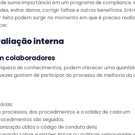
de suma importância em um programa de compliance. I
s, evitar danos, corrigir falhas e outros benefícios. Ent
feita podem surgir no momento em que é preciso realiz
cer.
valiação interna
om colaboradores
riqueza de conhecimentos, podem oferecer uma quantid
vezes gostam de participar do processo de melhoria da 
árias;
os processos, dos procedimentos e a solidez de cada um
procedimentos são seguidos;
anização utiliza o código de conduta dela;
upação sobre questões éticas ou práticas relacionadas