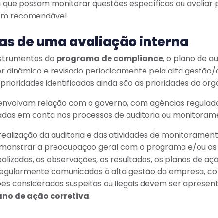
 que possam monitorar questões específicas ou avaliar p
ém recomendável.
as de uma avaliação interna
nstrumentos do
programa de compliance
, o plano de au
 dinâmico e revisado periodicamente pela alta gestão/
prioridades identificadas ainda são as prioridades da org
envolvam relação com o governo, com agências regulado
vadas em conta nos processos de auditoria ou monitoram
realização da auditoria e das atividades de monitoramen
onstrar a preocupação geral com o programa e/ou os r
alizadas, as observações, os resultados, os planos de aç
egularmente comunicados à alta gestão da empresa, co
ões consideradas suspeitas ou ilegais devem ser apresent
ano de ação corretiva
.