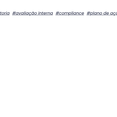
toria
#avaliação interna
#compliance
#plano de açã