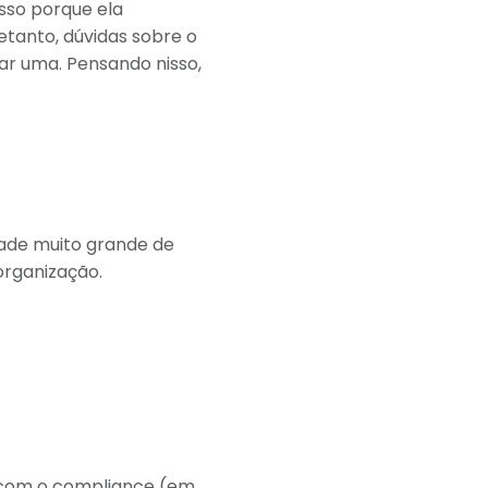
sso porque ela
retanto, dúvidas sobre o
ar uma. Pensando nisso,
ade muito grande de
organização.
 com o compliance (em