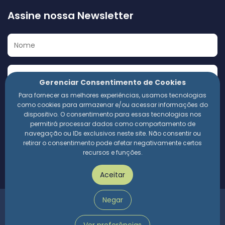
Assine nossa Newsletter
Gerenciar Consentimento de Cookies
Para fornecer as melhores experiências, usamos tecnologias
Eu concordo em receber a Newsletter e outros materiais
como cookies para armazenar e/ou acessar informações do
informativos da 360 Compliance. Estou ciente de que
dispositivo. O consentimento para essas tecnologias nos
meus dados pessoais serão utilizados conforme a
permitirá processar dados como comportamento de
Política de Privacidade
da empresa.
navegação ou IDs exclusivos neste site. Não consentir ou
retirar o consentimento pode afetar negativamente certos
recursos e funções.
Assinar
Aceitar
Negar
360 Compliance | 2024 © Todos os direitos reservados.
Política de privacidade