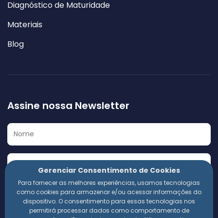
Diagnóstico de Maturidade
Materiais
Blog
Assine nossa Newsletter
Gerenciar Consentimento de Cookies
Para fornecer as melhores experiências, usamos tecnologias
Eu concordo em receber a Newsletter e outros materiais
como cookies para armazenar e/ou acessar informações do
informativos da 360 Compliance. Estou ciente de que
dispositivo. O consentimento para essas tecnologias nos
meus dados pessoais serão utilizados conforme a
permitirá processar dados como comportamento de
Política de Privacidade
da empresa.