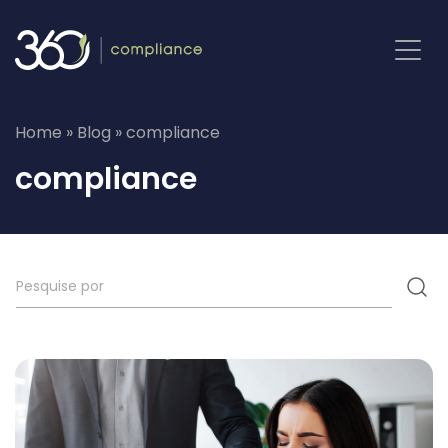
Pular
para
o
conteúdo
Home
»
Blog
»
compliance
compliance