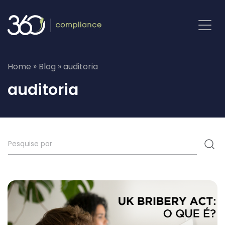
Pular
para
o
conteúdo
Home
»
Blog
»
auditoria
auditoria