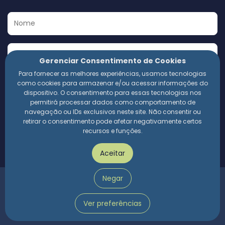
Gerenciar Consentimento de Cookies
Para fornecer as melhores experiências, usamos tecnologias
Eu concordo em receber a Newsletter e outros materiais
como cookies para armazenar e/ou acessar informações do
informativos da 360 Compliance. Estou ciente de que
dispositivo. O consentimento para essas tecnologias nos
meus dados pessoais serão utilizados conforme a
permitirá processar dados como comportamento de
Política de Privacidade
da empresa.
navegação ou IDs exclusivos neste site. Não consentir ou
retirar o consentimento pode afetar negativamente certos
recursos e funções.
Assinar
Aceitar
Negar
360 Compliance | 2024 © Todos os direitos reservados.
Política de privacidade
Ver preferências