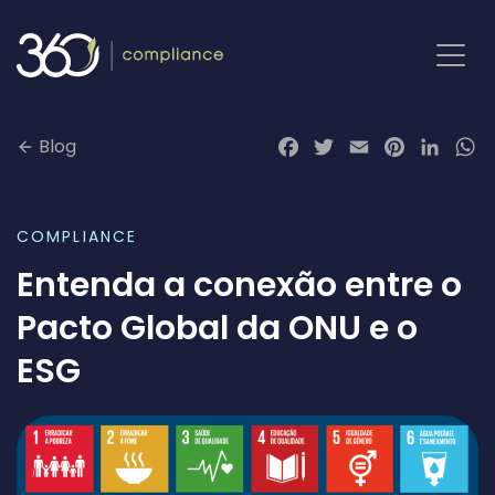
Pular
para
o
conteúdo
Blog
Facebook
Twitter
Email
Pinterest
LinkedI
Wh
COMPLIANCE
Entenda a conexão entre o
Pacto Global da ONU e o
ESG