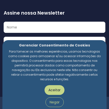
Assine nossa Newsletter
Gerenciar Consentimento de Cookies
Para fornecer as melhores experiências, usamos tecnologias
Eu concordo em receber a Newsletter e outros materiais
como cookies para armazenar e/ou acessar informações do
informativos da 360 Compliance. Estou ciente de que
dispositivo. O consentimento para essas tecnologias nos
meus dados pessoais serão utilizados conforme a
permitirá processar dados como comportamento de
Política de Privacidade
da empresa.
navegação ou IDs exclusivos neste site. Não consentir ou
retirar o consentimento pode afetar negativamente certos
recursos e funções.
Assinar
Aceitar
Negar
360 Compliance | 2024 © Todos os direitos reservados.
Política de privacidade