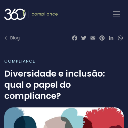
Pular
para
o
conteúdo
Blog
Facebook
Twitter
Email
Pinterest
LinkedI
Wh
COMPLIANCE
Diversidade e inclusão:
qual o papel do
compliance?