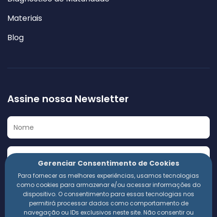
Materiais
Blog
Assine nossa Newsletter
Gerenciar Consentimento de Cookies
Para fornecer as melhores experiências, usamos tecnologias
Eu concordo em receber a Newsletter e outros materiais
como cookies para armazenar e/ou acessar informações do
informativos da 360 Compliance. Estou ciente de que
dispositivo. O consentimento para essas tecnologias nos
meus dados pessoais serão utilizados conforme a
permitirá processar dados como comportamento de
Política de Privacidade
da empresa.
navegação ou IDs exclusivos neste site. Não consentir ou