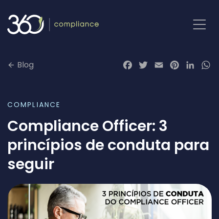
Pular
para
o
conteúdo
Blog
Facebook
Twitter
Email
Pinterest
LinkedI
Wh
COMPLIANCE
Compliance Officer: 3
princípios de conduta para
seguir