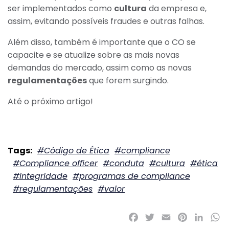
ser implementados como
cultura
da empresa e,
assim, evitando possíveis fraudes e outras falhas.
Além disso, também é importante que o CO se
capacite e se atualize sobre as mais novas
demandas do mercado, assim como as novas
regulamentações
que forem surgindo.
Até o próximo artigo!
#Código de Ética
#compliance
#Compliance officer
#conduta
#cultura
#ética
#integridade
#programas de compliance
#regulamentações
#valor
Facebook
Twitter
Email
Pinterest
LinkedI
Wh