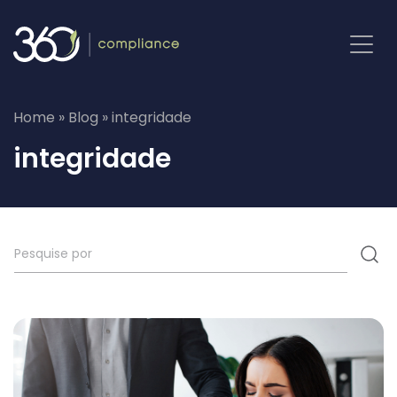
Pular
para
o
conteúdo
Home
»
Blog
»
integridade
integridade