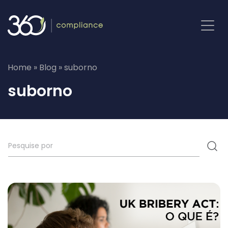
Pular
para
o
conteúdo
Home
»
Blog
»
suborno
suborno