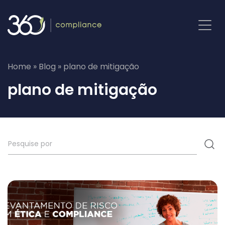
Pular
para
o
conteúdo
Home
»
Blog
»
plano de mitigação
plano de mitigação