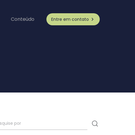
Conteúdo
Entre em contato
Materiais
 sobre
Nossos guias e outros
e e ESG
materiais gratuitos
Diagnóstico de Maturidade
Descubra a maturidade do seu
programa de Compliance ou
ESG