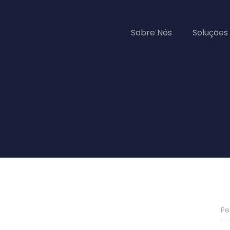
Sobre Nós
Soluções
Blog
Conteúdos
Complianc
onais
Compliance
Prevenção, mitigação e
remediação de riscos
mpliance
amentos e
á-los de
ESG
estruturada
Práticas sustentáveis e de
governança corporativa