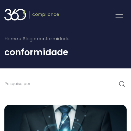
Pular
para
o
conteúdo
Home
»
Blog
»
conformidade
conformidade