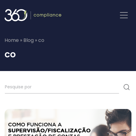
Pular
para
o
conteúdo
Home
»
Blog
»
co
co