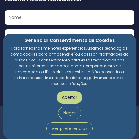
Gerenciar Consentimento de Cookies
Para fornecer as melhores experiências, usamos tecnologias
Eu concordo em receber a Newsletter e outros materiais
como cookies para armazenar e/ou acessar informações do
informativos da 360 Compliance. Estou ciente de que
dispositivo. O consentimento para essas tecnologias nos
meus dados pessoais serão utilizados conforme a
permitirá processar dados como comportamento de
Política de Privacidade
da empresa.
navegação ou IDs exclusivos neste site. Não consentir ou
retirar o consentimento pode afetar negativamente certos
recursos e funções.
Assinar
Aceitar
Negar
360 Compliance | 2024 © Todos os direitos reservados.
Política de privacidade
Ver preferências