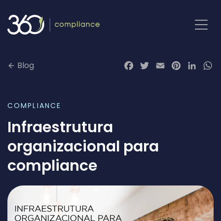
Pular
para
o
conteúdo
Blog
Facebook
Twitter
Email
Pinterest
LinkedI
Wh
COMPLIANCE
Infraestrutura
organizacional para
compliance