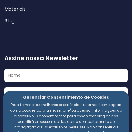
Materiais
Blog
Assine nossa Newsletter
Gerenciar Consentimento de Cookies
Para fornecer as melhores experiências, usamos tecnologias
Eu concordo em receber a Newsletter e outros materiais
como cookies para armazenar e/ou acessar informações do
informativos da 360 Compliance. Estou ciente de que
dispositivo. O consentimento para essas tecnologias nos
meus dados pessoais serão utilizados conforme a
permitirá processar dados como comportamento de
Política de Privacidade
da empresa.
navegação ou IDs exclusivos neste site. Não consentir ou