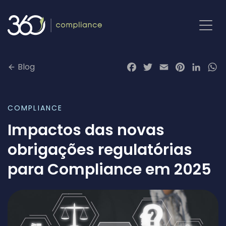
Pular
para
o
conteúdo
Blog
Facebook
Twitter
Email
Pinterest
LinkedI
Wh
COMPLIANCE
Impactos das novas
obrigações regulatórias
para Compliance em 2025