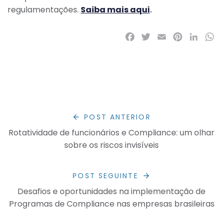
regulamentações.
Saiba mais aqui
.
Facebook
Twitter
Email
Pinterest
LinkedI
Wh
POST ANTERIOR
Rotatividade de funcionários e Compliance: um olhar
sobre os riscos invisíveis
POST SEGUINTE
Desafios e oportunidades na implementação de
Programas de Compliance nas empresas brasileiras