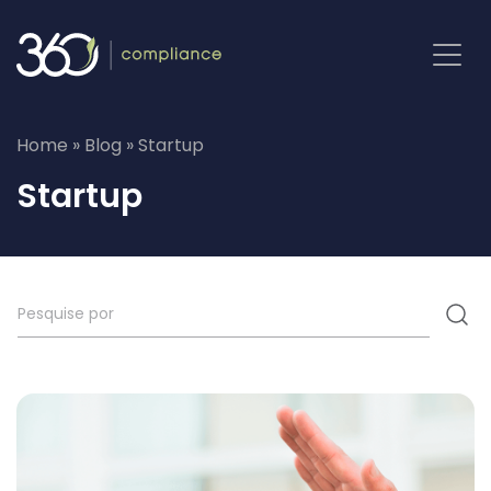
Pular
para
o
conteúdo
Home
»
Blog
»
Startup
Startup