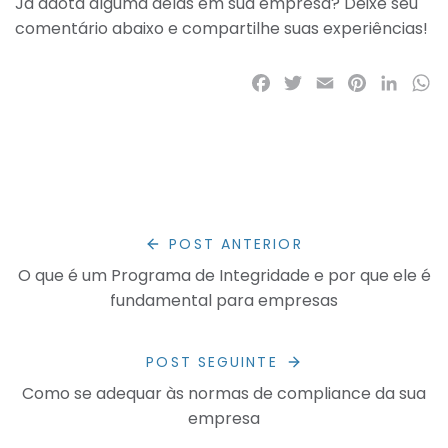
Já adota alguma delas em sua empresa? Deixe seu
comentário abaixo e compartilhe suas experiências!
Facebook
Twitter
Email
Pinterest
LinkedI
Wh
POST ANTERIOR
O que é um Programa de Integridade e por que ele é
fundamental para empresas
POST SEGUINTE
Como se adequar às normas de compliance da sua
empresa