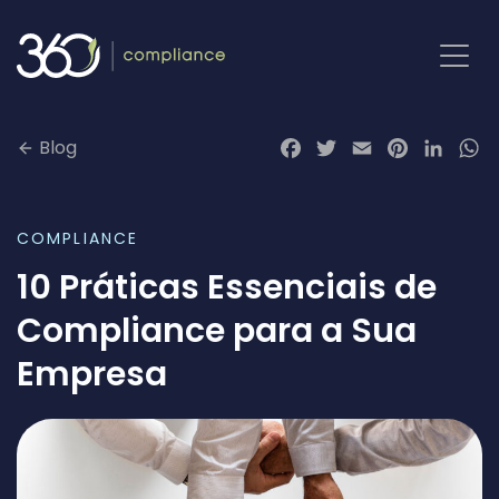
Pular
para
o
conteúdo
Blog
Facebook
Twitter
Email
Pinterest
LinkedI
Wh
COMPLIANCE
10 Práticas Essenciais de
Compliance para a Sua
Empresa