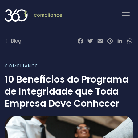
Pular
para
o
conteúdo
Blog
Facebook
Twitter
Email
Pinterest
LinkedI
Wh
COMPLIANCE
10 Benefícios do Programa
de Integridade que Toda
Empresa Deve Conhecer