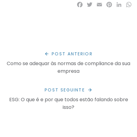
Facebook
Twitter
Email
Pinterest
LinkedI
Wh
POST ANTERIOR
Como se adequar às normas de compliance da sua
empresa
POST SEGUINTE
ESG: O que é e por que todos estão falando sobre
isso?