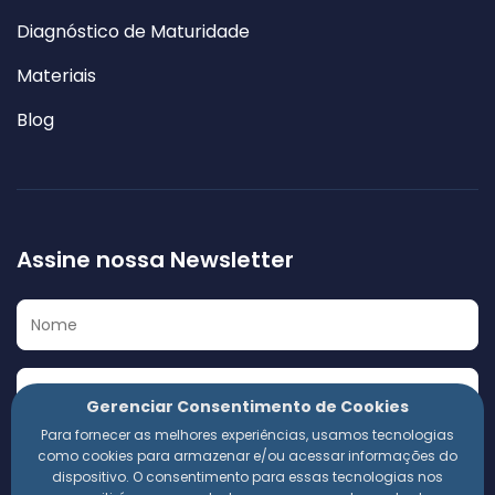
Diagnóstico de Maturidade
Materiais
Blog
Assine nossa Newsletter
Gerenciar Consentimento de Cookies
Para fornecer as melhores experiências, usamos tecnologias
Eu concordo em receber a Newsletter e outros materiais
como cookies para armazenar e/ou acessar informações do
informativos da 360 Compliance. Estou ciente de que
dispositivo. O consentimento para essas tecnologias nos
meus dados pessoais serão utilizados conforme a